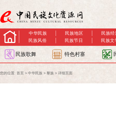
中华民族
民族地区
民族经
民族风俗
民族节日
民族文
民族歌舞
特色村寨
您的位置:
首页
>
中华民族
>
黎族
> 详细页面