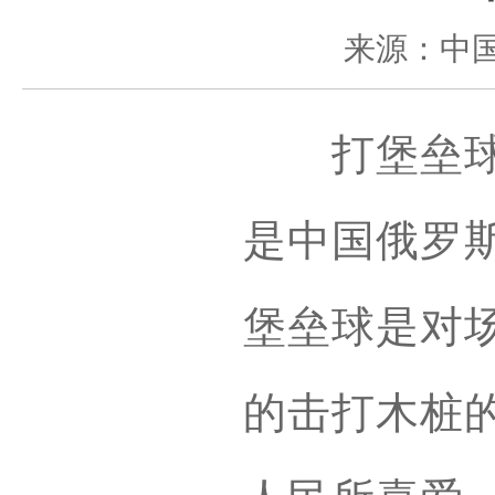
来源：中
打堡垒球、
是中国俄罗
堡垒球是对
的击打木桩