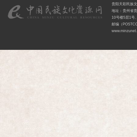
贵阳天彩民族
地址：贵州省贵
10号楼5层1号
邮编（POSTCO
www.minzunet.c