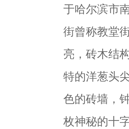
于哈尔滨市
街曾称教堂
亮，砖木结
特的洋葱头
色的砖墙，
枚神秘的十