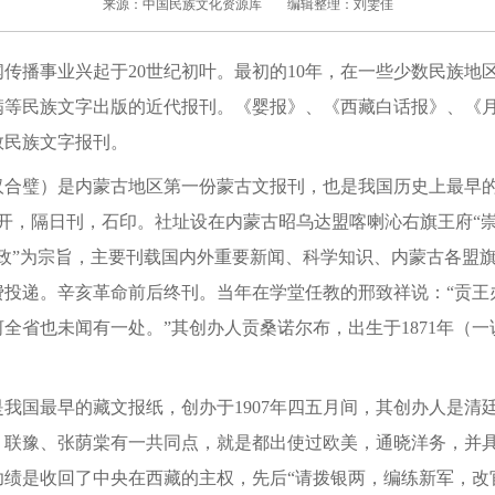
来源：中国民族文化资源库
编辑整理：刘雯佳
播事业兴起于20世纪初叶。最初的10年，在一些少数民族地
满等民族文字出版的近代报刊。《婴报》、《西藏白话报》、《
数民族文字报刊。
璧）是内蒙古地区第一份蒙古文报刊，也是我国历史上最早的
，4开，隔日刊，石印。社址设在内蒙古昭乌达盟喀喇沁右旗王府“
新政”为宗旨，主要刊载国内外重要新闻、科学知识、内蒙古各盟
费投递。辛亥革命前后终刊。当年在学堂任教的邢致祥说：“贡王
省也未闻有一处。”其创办人贡桑诺尔布，出生于1871年（一说1
国最早的藏文报纸，创办于1907年四五月间，其创办人是清
。联豫、张荫棠有一共同点，就是都出使过欧美，通晓洋务，并
功绩是收回了中央在西藏的主权，先后“请拨银两，编练新军，改