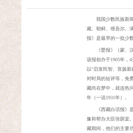
我国少数民族新闻传
藏、朝鲜、维吾尔、
报》是最早的一批少
《婴报》（蒙、汉合
该报创办于1905年
以“启发民智、宣扬
对时局的短评等，免
藏尚在梦中，就连热河全
年（一说1931年）。
《西藏白话报》是我
豫和帮办大臣张荫棠
藏期间，他们的主要