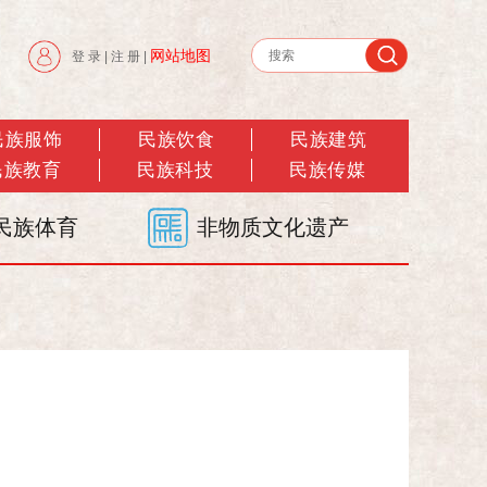
网站地图
登 录
|
注 册
|
民族服饰
民族饮食
民族建筑
民族教育
民族科技
民族传媒
民族体育
非物质文化遗产