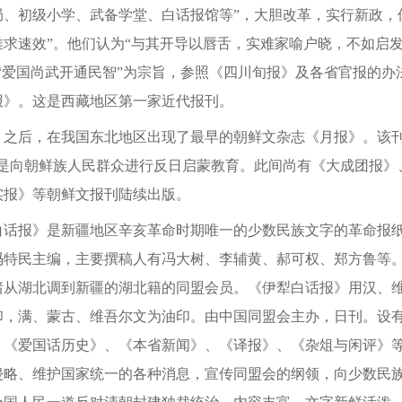
局、初级小学、武备学堂、白话报馆等”，大胆改革，实行新政，
难求速效”。他们认为“与其开导以唇舌，实难家喻户晓，不如启
“爱国尚武开通民智”为宗旨，参照《四川旬报》及各省官报的办
报》。这是西藏地区第一家近代报刊。
后，在我国东北地区出现了最早的朝鲜文杂志《月报》。该刊于1
旨是向朝鲜族人民群众进行反日启蒙教育。此间尚有《大成团报》
实报》等朝鲜文报刊陆续出版。
报》是新疆地区辛亥革命时期唯一的少数民族文字的革命报纸。该
特民主编，主要撰稿人有冯大树、李辅黄、郝可权、郑方鲁等。他
绪从湖北调到新疆的湖北籍的同盟会员。《伊犁白话报》用汉、
印，满、蒙古、维吾尔文为油印。由中国同盟会主办，日刊。设
、《爱国话历史》、《本省新闻》、《译报》、《杂俎与闲评》等
侵略、维护国家统一的各种消息，宣传同盟会的纲领，向少数民