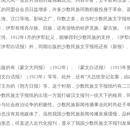
全国人民一道反对清朝封建独裁统治。内容丰富，文字新鲜活泼
区的同盟会会员日益增多，许多少数民族同胞积极投身于革命。
海、汉口等地。影响之广，印数之多，在当时少数民族文字报纸中
当年，伊犁有维吾尔族、回族，还有游牧的哈萨克族、蒙古族。《
传。1912年1月的伊犁起义，能够得到少数民族的支持，《伊
《伊犁白话报》外，同期出版的少数民族文字报纸还有《新报》
。
有《蒙文大同报》（1912年）、《蒙文白话报》（1915年
文白话报》（1913年）等等。此外，还有“大总统登记在案，由
署主办的《朔方日报》等。这个时期，少数民族文字报纸约有二
少数民族文字报纸的出现一方面打破汉文报刊一统天下的格局，
参与社会政治论争的积极性。少数民族新闻传播事业此时尚处于
再也没有其他媒体了。虽然我国少数民族新闻传播发展缓慢，品
始形态，径直进入近代化报刊，显示了我国少数民族文字报刊发