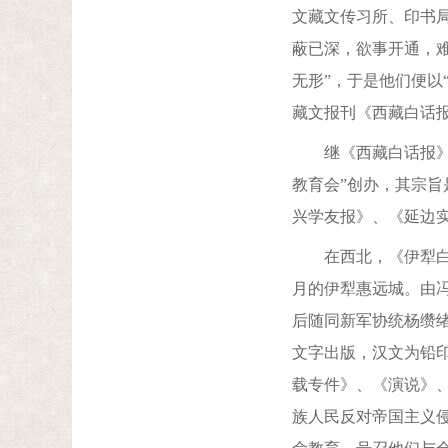
文藏文传习所、印书
蔽已深，欲事开通，
无形”，于是他们便以
藏文报刊《西藏白话
继《西藏白话报》之
教育会”创办，其宗
兴学友报》、《延边
在西北，《伊犁白话
月的伊犁惠远城。由冯
后随同新军协统杨缵
文字出版，汉文为铅
载专件》、《演说》
族人民反对帝国主义