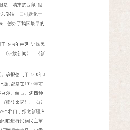
但是，清末的西藏“锢
发以俗话，自可默化于
法，创办了我国最早的
909年由延吉“垦民
、《韩族新闻》、《新
报创刊于1910年3
们都是在1910年前
维吾尔、蒙古、满四种
有《摘登来函》、《转
7个栏目，报道新疆各
族同胞进行民族民主革