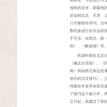
命教育，号召他们与
报纸的宣传，新疆地
还远销北京、天津、上
11月被勒令停刊。
数民族进行反压迫的宣
不可没。在西北，除
悟》、《解放报》等
民国时期在北京出版的
《藏文白话报》、《回
闻》和由西北筹边使
创办的汉文报刊）。
同胞在辛亥革命前后
了报刊这个媒介外，
之日起，就越过了原