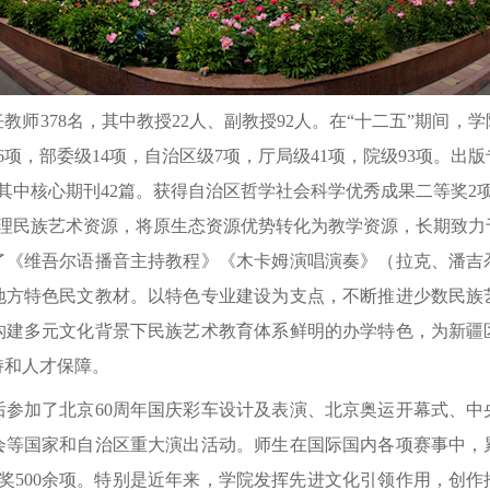
378名，其中教授22人、副教授92人。在“十二五”期间，
6项，部委级14项，自治区级7项，厅局级41项，院级93项。出版
，其中核心期刊42篇。获得自治区哲学社会科学优秀成果二等奖2
整理民族艺术资源，将原生态资源优势转化为教学资源，长期致力
了《维吾尔语播音主持教程》《木卡姆演唱演奏》（拉克、潘吉尕
地方特色民文教材。以特色专业建设为支点，不断推进少数民族
构建多元文化背景下民族艺术教育体系鲜明的办学特色，为新疆
持和人才保障。
加了北京60周年国庆彩车设计及表演、北京奥运开幕式、中
会等国家和自治区重大演出活动。师生在国际国内各项赛事中，
赛奖500余项。特别是近年来，学院发挥先进文化引领作用，创