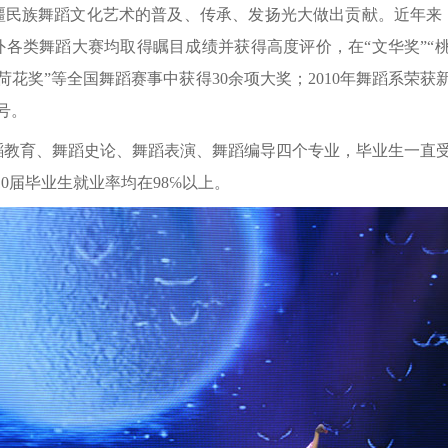
疆民族舞蹈文化艺术的普及、传承、发扬光大做出贡献。近年来
各类舞蹈大赛均取得瞩目成绩并获得高度评价，在“文华奖”“桃李
荷花奖”等全国舞蹈赛事中获得30余项大奖；2010年舞蹈系荣获
号。
育、舞蹈史论、舞蹈表演、舞蹈编导四个专业，毕业生一直受
010届毕业生就业率均在98℅以上。