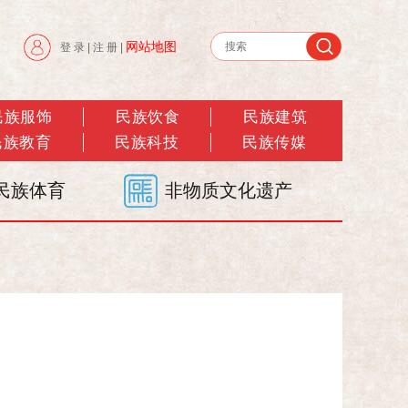
网站地图
登 录
|
注 册
|
民族服饰
民族饮食
民族建筑
民族教育
民族科技
民族传媒
民族体育
非物质文化遗产