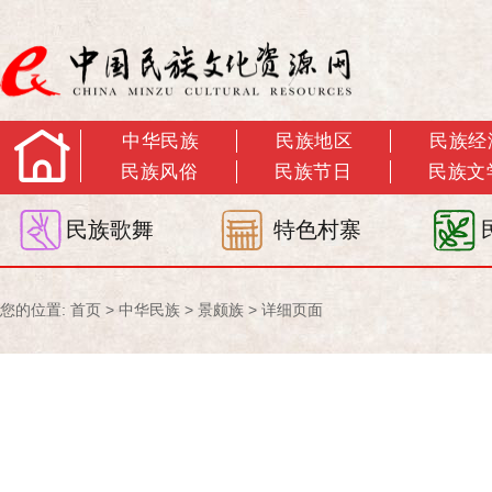
中华民族
民族地区
民族经
民族风俗
民族节日
民族文
民族歌舞
特色村寨
您的位置:
首页
>
中华民族
>
景颇族
> 详细页面