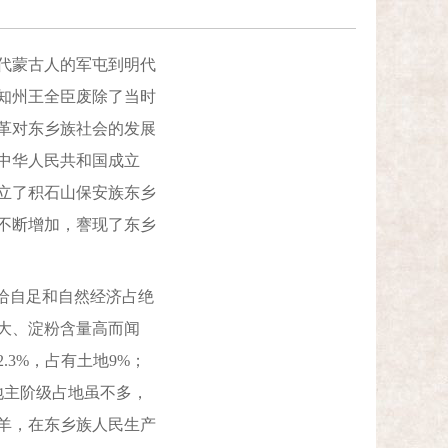
代蒙古人的军屯到明代
知州王全臣废除了当时
革对东乡族社会的发展
中华人民共和国成立
成立了积石山保安族东乡
不断增加，謇现了东乡
给自足和自然经济占绝
大、淀粉含量高而闻
3%，占有土地9%；
。地主阶级占地虽不多，
羊，在东乡族人民生产