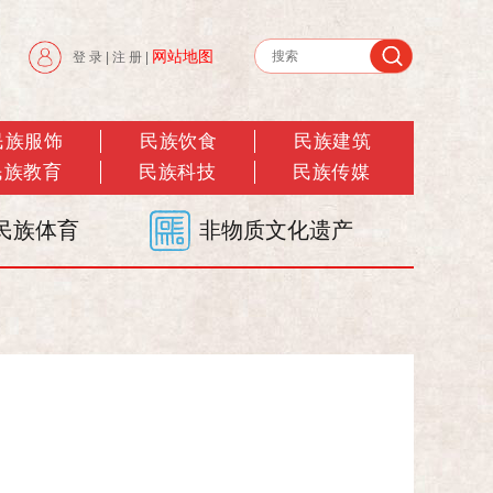
网站地图
登 录
|
注 册
|
民族服饰
民族饮食
民族建筑
民族教育
民族科技
民族传媒
民族体育
非物质文化遗产