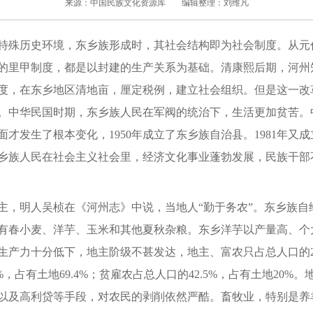
来源：中国民族文化资源库
编辑整理：刘维凡
殊历史环境，东乡族形成时，其社会结构即为社会制度。从元
的里甲制度，都是以封建的生产关系为基础。清康熙后期，河州
度，在东乡地区清地亩，厘定税例，建立社会组织。但是这一改
。中华民国时期，东乡族人民在军阀的统治下，生活更加贫苦。
才发生了根本变化，1950年成立了东乡族自治县。1981年又
乡族人民在社会主义社会里，经济文化事业蓬勃发展，民族干部
明人吴桢在《河州志》中说，当地人“勤于务农”。东乡族自
有春小麦、洋芋、玉米和其他夏秋杂粮。东乡洋芋以产量高、个
生产力十分低下，地主阶级不甚发达，地主、富农只占总人口的2.
5%，占有土地69.4%；贫雇农占总人口的42.5%，占有土地20%
以及高利贷等手段，对农民的剥削依然严酷。畜牧业，特别是养