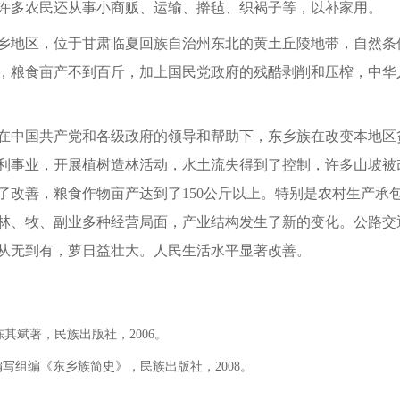
许多农民还从事小商贩、运输、擀毡、织褐子等，以补家用。
地区，位于甘肃临夏回族自治州东北的黄土丘陵地带，自然条
，粮食亩产不到百斤，加上国民党政府的残酷剥削和压榨，中华
中国共产党和各级政府的领导和帮助下，东乡族在改变本地区
利事业，开展植树造林活动，水土流失得到了控制，许多山坡被
了改善，粮食作物亩产达到了150公斤以上。特别是农村生产承
林、牧、副业多种经营局面，产业结构发生了新的变化。公路交
从无到有，萝日益壮大。人民生活水平显著改善。
其斌著，民族出版社，2006。
写组编《东乡族简史》，民族出版社，2008。