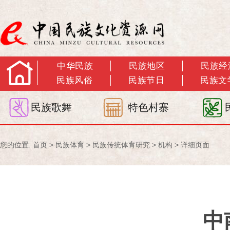
中华民族
民族地区
民族经
民族风俗
民族节日
民族文
民族歌舞
特色村寨
您的位置:
首页
>
民族体育
>
民族传统体育研究
>
机构
> 详细页面
中