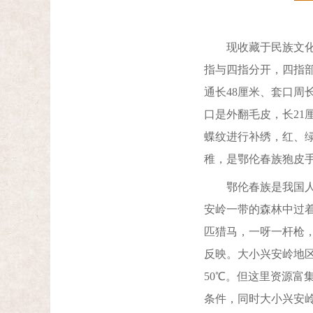
现收藏于民族文化宫
指与四指分开，四指
通长48厘米、套口周
口是外翻毛皮，长21
蝶纹进行补绣，红、
稚，是鄂伦春族狍皮
鄂伦春族是我国人口
安岭一带的森林中过
匹猎马，一呀一杆枪
反映。大小兴安岭地
50℃。但这里资源
条件，同时大小兴安