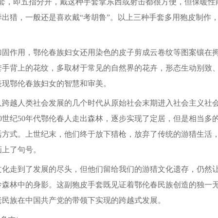
手套，即五指分开，戴这种手套拿东西或射击都很方便，但保暖性
季出猎，一般还是喜欢戴“考胡鲁”。以上三种手套多用狍皮制作
作用，鄂伦春族妇女还用染色的皮子剪成云卷纹等图案镶在拇
套手背上的花纹，多取材于常见的自然界的花卉，形态生动别致
表现鄂伦春族妇女的智慧和审美。
越人类社会发展的几个时代从原始社会末期进入社会主义社会
0世纪50年代鄂伦春人走出森林，逐步实现了定居，但是相当多
活方式。上世纪末，他们终于放下猎枪，放弃了传统的游猎生活
画上了句号。
走到了发展的尽头，但他们留给我们的游猎文化遗存，仍然让
岭森林中的身影。这副狍皮手套既见证着鄂伦春民族创造的独一
老民族在中国共产党的带领下实现的跨越式发展。