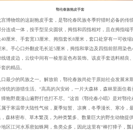
鄂伦春族狍皮手套
博物馆的这副狍皮手套，是鄂伦春民族冬季狩猎时必备的传统
部分连成一体，按手型呈尖圆状，拇指和四指相对，且在拇指端
长40厘米、手套宽13厘米、拇指套长8厘米，套口处穿有一可收
厘米。手心口外翻皮毛长近5厘米，拇指和掌边及四指前部用染
绿线缝皮边，云纹中间有一棱形蓝色布装饰。该皮手套选料精良
手套的精品。
最少的民族之一。解放前，鄂伦春族尚处于原始社会发展末期
着传统的游猎生活。“高高的兴安岭，一片大森林，森林里面住着
，獐狍野鹿漫山遍野打也打不尽。”这首《鄂伦春小唱》是对鄂伦
区属于寒温带大陆性气候，夏季短暂、凉爽，冬季漫长、寒冷，最
富集，森林密布、草木繁茂，为种类繁多、数量巨大的野生动物提
岭地区江河水系密如蛛网，鱼类众多，因此这里有“棒打獐子，瓢