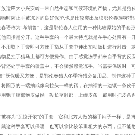
适应大小兴安岭一带自然生态和气候环境的产物，尤其是狍皮
猎物时防止手被冻坏的良好保护,也是比较突出反映鄂伦春族狩猎
伦春语称为“考胡鲁”，这是鄂伦春人使用的一种比较原始的手套
其他四指是分开。这种手套的一个最大特点就是在手心处留有一
，不用取下手套即可方便手指从手套中伸出扣动扳机进行射击，
猎物悬挂于猎马上都可方便操作。由于感觉冻手都来自手背的反
手背还处于手套的覆盖中，不会骤然感觉冻手。当需要保暖时，
胡鲁”既保暖又方便，是鄂伦春猎人冬季狩猎必备用品。制作这种
，将圆形的一端抽成像乌拉头一样的褶，在抽褶的一边镶一条皮
要用狍子腹部狍皮做靿，靿长至肘部，上缀皮条，戴用时把皮条
称为“瓦拉开依”的手套，它和北方人做的棉手闷子一样，是拇
，戴这种手套可以保暖，也可以拿比较笨重粗大的东西，但不能射