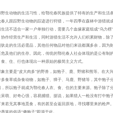
生动物的生活习性，给鄂伦春民族提供了特有的生产和生活条
伦春人跟踪野生动物的踪迹进行狩猎，一年四季在森林中游猎就
猎生活不适合一家一户单独行动，需要几个血缘家庭组成“乌力楞
、协作经营生产和生活，同时游猎生活不允许人们积累财物，除
能驮走的生活必需品，其他任何物品对他们来说都属多余，因为
至危及他们的生存。因此，传统的鄂伦春人社会体现的是公有制
、食、住、行也体现出一种原始的极简主义方式。
主要是“皮大肉多”的野兽，如狍子、鹿、野猪和熊等。在大兴
许多食草或杂食动物，如狍子、獐子、马鹿、野猪等，其中狍子
猎，所以狍子就成为鄂伦春人衣、食、住的主要来源。狍子除了
性呆萌、好奇心强，容易捕猎。据说，如果猎人一枪没有打中狍
下来若无其事地觅食，有的甚至会返回原地，寻找哪里来的枪声
愚笨的俗语“傻狍子”即源于此。