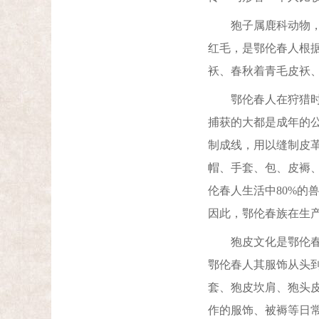
狍子属鹿科动物，其
红毛，是鄂伦春人根
袄、春秋着青毛皮袄
鄂伦春人在狩猎时遵
捕获的大都是成年的
制成线，用以缝制皮
帽、手套、包、皮褥
伦春人生活中80%
因此，鄂伦春族在生
狍皮文化是鄂伦春族
鄂伦春人其服饰从头
套、狍皮坎肩、狍头
作的服饰、被褥等日