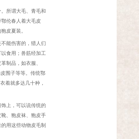
。所谓大毛、青毛和
季鄂伦春人着大毛皮
的狍皮夏装。
不能伤害的，猎人们
可以食用；兽筋经加工
皮革制品，如衣服、
的皮围子等等。传统鄂
和衣着就多达几十种，
饰上，可以说传统的
皮靴、狍皮袜、狍皮手
量的用这些动物皮毛制