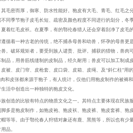
毛密而厚，御寒、防水性能好。狍皮有大毛、青毛、红毛之分
据不同季节狍子皮毛长短、疏密及颜色程度不同进行的划分，冬
、夏着红毛皮袄。在夏季，有的鄂伦春猎人还会穿着刮净了皮毛
循着一种古老的传统，绝不捕杀母兽和幼兽，怀孕的母兽更是
公兽。破坏规矩者，要受到族人谴责、批评。捕获的猎物，兽肉
革制品，用兽筋线缝制的皮制品，经久耐用；兽皮可以加工制成
、皮被、皮门帘、皮枪套、皮口袋、皮箱、皮绳、及“斜仁柱”用
的兽肉和皮张都来源于狍子，有人统计，仅他们用狍皮制作的被褥
产生活中创造出一种独特的狍皮文化。
创造的比较有特点的物质文化之一。其特点主要体现在民族服
到脚多是狍皮制作，如狍皮袍、狍皮袄、狍皮裤、狍皮套裤、狍
皮帽等等。由于鄂伦春人狩猎对象还有鹿、黑熊等，所以也有少
常用品。