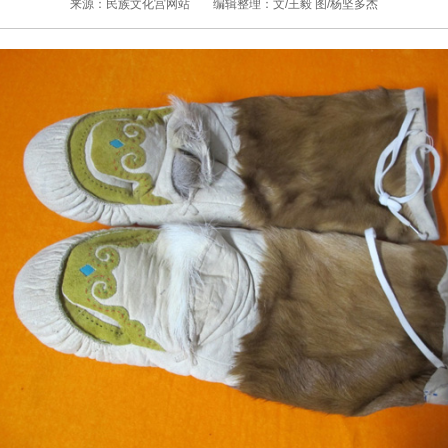
来源：民族文化宫网站
编辑整理：文/王毅 图/杨坚多杰