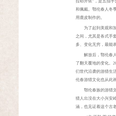
拉耶开依”，是五指
和佩戴。鄂伦春人冬
用鹿皮制作的。
为了起到美观和加固
之间，尤其是各式手
多、变化无穷，最能
解放后，鄂伦春人跨
了翻天覆地的变化。2
们世代沿袭的游猎生
伦春游猎文化也从此
鄂伦春族的游猎文化
猎人出没在大小兴安
涵，也见证着这个古