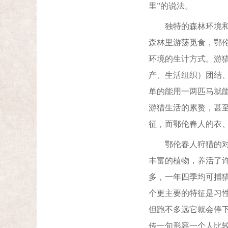
里”的说法。
独特的森林环境和野
森林里游荡觅食，鄂
环境的生计方式。游
产、生活组织）团结
单的能用一两匹马就
游猎生活的累赘，甚
征，而鄂伦春人的衣
鄂伦春人狩猎的对象
丰富的植物，养活了
多，一年四季均可捕
个更主要的特征是习
但跑不多远它就会停
传一句形容一个人比较