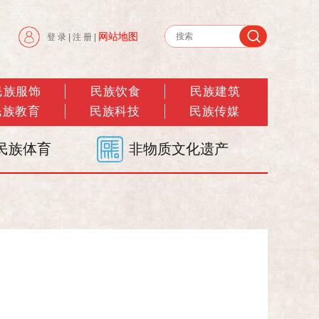
网站地图
登 录
|
注 册
|
民族服饰
民族饮食
民族建筑
民族教育
民族科技
民族传媒
民族体育
非物质文化遗产