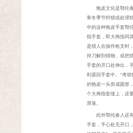
狍皮文化是鄂伦春族
寒冬季节狩猎或处理
中的这种狍皮手套鄂
指手套，即大拇指同
是猎人在操作枪支时
持刀解剖猎物、或把
手套的开口处伸出，
利退回手套中。“考
的狍皮一头剪成圆形
个大拇指套缝上，还
滑落。
此外鄂伦春人还有被
手套，手心处无开口