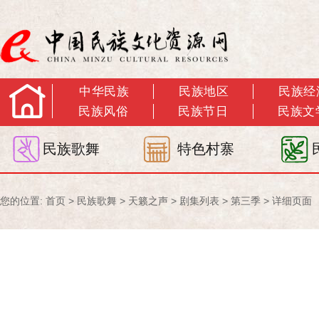
中华民族
民族地区
民族经
民族风俗
民族节日
民族文
民族歌舞
特色村寨
您的位置:
首页
>
民族歌舞
>
天籁之声
>
剧集列表
>
第三季
> 详细页面