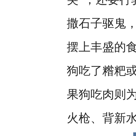
撒石子驱鬼
摆上丰盛的
狗吃了糌粑
果狗吃肉则
火枪、背新