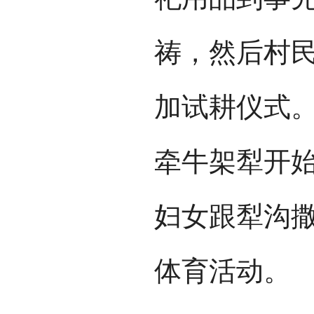
祷，然后村
加试耕仪式
牵牛架犁开
妇女跟犁沟
体育活动。