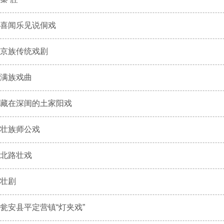
喜闻乐见说侗戏
京族传统戏剧
满族戏曲
藏在深闺的土家阳戏
壮族师公戏
北路壮戏
壮剧
瓮安县平定营镇“灯夹戏”