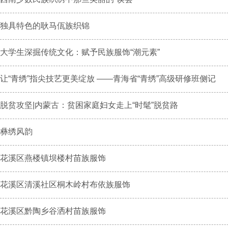
独具特色的耿马佤族织锦
大学生深掘传统文化：赋予民族服饰“潮元素”
让“青绣”指尖技艺更美绽放 ——青海省“青绣”高级研修班侧记
脱贫攻坚|内蒙古：贫困家庭妇女走上“时髦”脱贫路
彝绣风韵
花溪区燕楼镇坝楼村苗族服饰
花溪区清溪社区桐木岭村布依族服饰
花溪区黔陶乡谷洒村苗族服饰