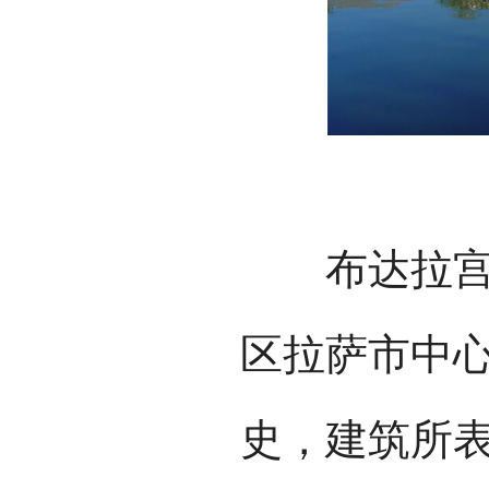
布达拉宫座
区拉萨市中
史，建筑所