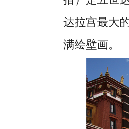
达拉宫最大的
满绘壁画。