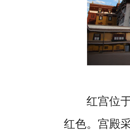
红宫位于布
红色。宫殿