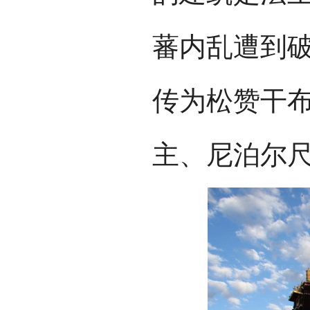
蕃内乱遭到
传为松赞干
主、尼泊尔