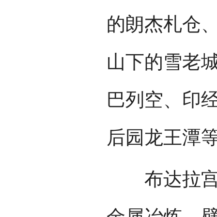
的朗杰札仓
山下的雪老
巴列空、印
后园龙王潭
布达拉宫号
金属冶炼、