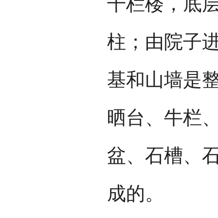
干栏楼，底
柱；由院子
基和山墙是
晒台、牛栏
盆、石槽、
成的。