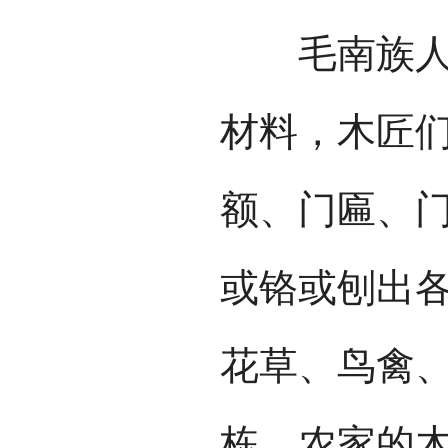
毛南族人的
材料，木匠
额、门匾、
或铬或刨出
花草、鸟禽
栋。农家的