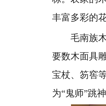
丰富多彩的
毛南族木雕
要数木面具
宝杖、笏窖
为“鬼师”跳