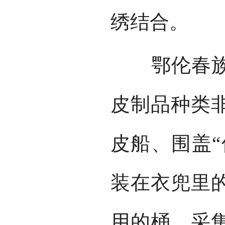
绣结合。
鄂伦春族素
皮制品种类
皮船、围盖“
装在衣兜里
用的桶、采