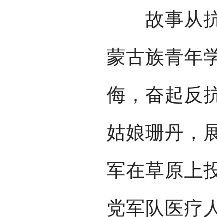
故事从抗战
蒙古族青年
侮，奋起反
姑娘珊丹，
军在草原上
党军队医疗