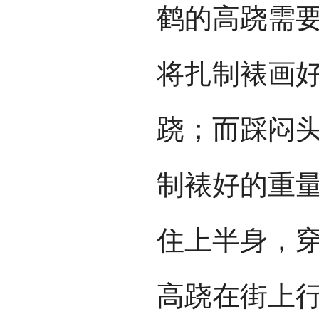
鹤的高跷需
将扎制裱画
跷；而踩闷
制裱好的重
住上半身，
高跷在街上