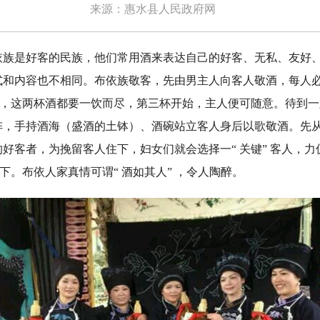
来源：惠水县人民政府网
是好客的民族，他们常用酒来表达自己的好客、无私、友好、
式和内容也不相同。布依族敬客，先由男主人向客人敬酒，每人必
 ，这两杯酒都要一饮而尽，第三杯开始，主人便可随意。待到
阵，手持酒海（盛酒的土钵）、酒碗站立客人身后以歌敬酒。先
好客者，为挽留客人住下，妇女们就会选择一“ 关键” 客人，力
留下。布依人家真情可谓“ 酒如其人” ，令人陶醉。