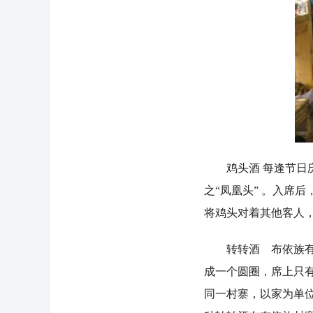
鸡头酒 每逢节日庆
之“凤凰头” 。入席后
将鸡头对着其他客人
转转酒 布依族有饮
成一个圆圈，席上只
同一村寨，以家为单位