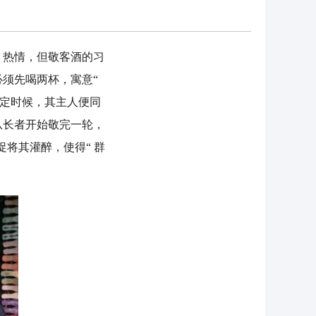
热情，但敬客酒的习
须先喝两杯，寓意“
一定时候，其主人便同
从长者开始敬完一轮，
促将其灌醉，使得“ 群