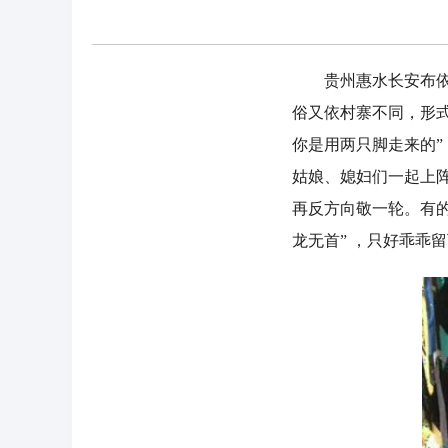
贵州惠水长安布依族
俗又依村寨不同，形
你是用两只脚走来的”
姑娘、媳妇们一起上
再反方向敬一轮。有的
龙无首” ，只好乖乖