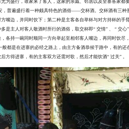
寨尤为盛行，谁家来了客人，这家的亲戚、邻居以及全寨各家都
长安，普遍盛行着一种颇具特色的酒俗——交杯酒。交杯酒有三种
对方嘴边，并同时饮下；第二种是主客各自举杯与对方持杯的手
多是主人对客人敬酒时所行的酒俗，取交杯即“ 交情” 、 “ 交心
坐，各持一碗同时顺同一方向举起至相邻客人嘴边，再同时饮尽
 一般都是在进寨的必经之路上，由主方备酒恭候于路中，有的还
后方得进寨，有的主客双方还需对歌，然后才能饮酒“ 过关” 。