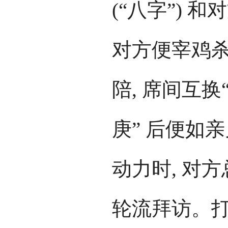
(“八字”) 
对方便宰鸡杀
陪, 席间互换
庚” 后便如
动力时, 对
轮流拜访。打上