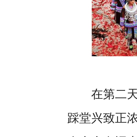
在第二天举
踩堂兴致正