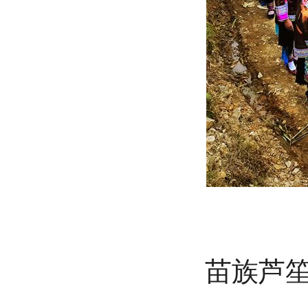
苗族芦笙打