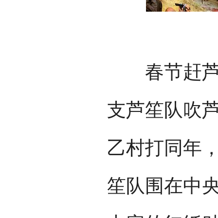
春节赶芦笙
支芦笙队吹
乙村打同年
笙队围在中