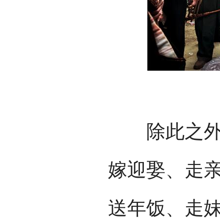
除此之外，
嫁迎娶、走
送年饭、走