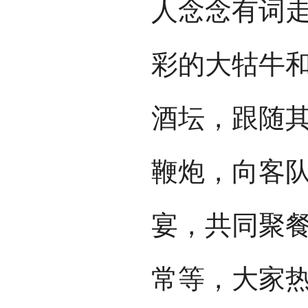
人念念有词
彩的大牯牛
酒坛，跟随
鞭炮，向客
宴，共同聚
常等，大家