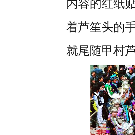
内容的红纸
着芦笙头的
就尾随甲村