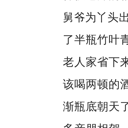
舅爷为丫头出
了半瓶竹叶
老人家省下
该喝两顿的
渐瓶底朝天