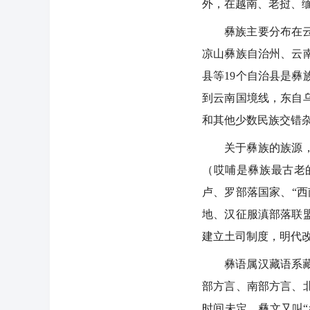
外，在越南、老挝、
彝族主要分布在
凉山彝族自治州、云
县等19个自治县是彝
到云南国境线，东自
和其他少数民族交错
关于彝族的族源
（哎哺是彝族最古老
卢、罗部落国家、“
地、汉征服滇部落联
建立土司制度，明代
彝语属汉藏语系
部方言、南部方言、
时间未定。彝文又叫“