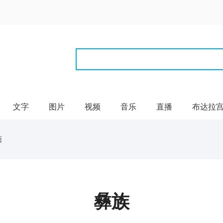
文字
图片
视频
音乐
直播
布达拉
面
彝族