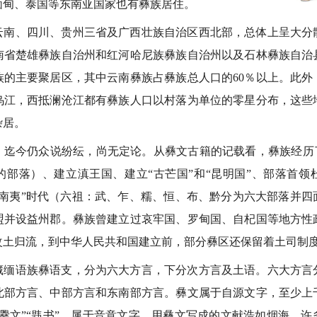
缅甸、泰国等东南亚国家也有彝族居住。
云南、四川、贵州三省及广西壮族自治区西北部，总体上呈大分
南省楚雄彝族自治州和红河哈尼族彝族自治州以及石林彝族自治
族的主要聚居区，其中云南彝族占彝族总人口的60％以上。此
乌江，西抵澜沧江都有彝族人口以村落为单位的零星分布，这些
杂居。
，迄今仍众说纷纭，尚无定论。从彝文古籍的记载看，彝族经历了
的部落）、建立滇王国、建立“古芒国”和“昆明国”、部落首领
西南夷”时代（六祖：武、乍、糯、恒、布、黔分为六大部落并四
盟并设益州郡。彝族曾建立过哀牢国、罗甸国、自杞国等地方性
改土归流，到中华人民共和国建立前，部分彝区还保留着土司制
藏缅语族彝语支，分为六大方言，下分次方言及土语。六大方言
北部方言、中部方言和东南部方言。彝文属于自源文字，至少上
爨文”“韪书”，属于音意文字。用彝文写成的文献浩如烟海，