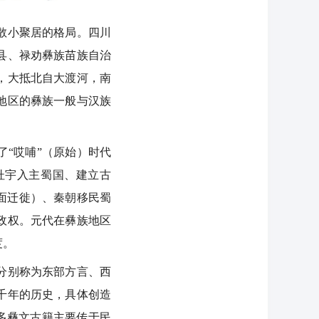
散小聚居的格局。四川
县、禄劝彝族苗族自治
外，大抵北自大渡河，南
地区的彝族一般与汉族
“哎哺”（原始）时代
杜宇入主蜀国、建立古
面迁徙）、秦朝移民蜀
政权。元代在彝族地区
度。
分别称为东部方言、西
千年的历史，具体创造
许多彝文古籍主要传于民