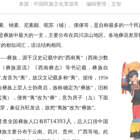
来源：中国民族文化资源库
编辑整理：文智
、纳素、尼素颇、呢苏（铺）、倮倮等，是自称最多的一个民
苏是彝族中最大的一支，主要分布在四川凉山地区。各地彝语差异
左右的相似词汇，语法结构相同。
——彝族，源于汉史记载中的“西南夷”（西南少数
《彝族源流》《西南彝志》等书记载，彝族自
”,发音为“夷”，故汉文记载多称“夷”。据传，1956
与彝族上层人士协商后，族称确定为“彝族”，旧称
蛮夷），便将“夷”改为“彝”，意为房子（彑）下面
有穿，象征兴旺发达，故把“夷族”改为“彝族”。
8714393人
口普查全国彝族人口有
，总人口排中国
彝族主要分布于云南、四川、贵州、广西等地。此