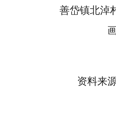
善岱镇北淖
资料来源