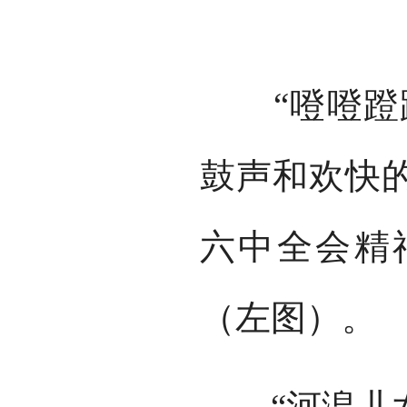
“噔噔蹬蹬
鼓声和欢快
六中全会精
（左图）。
“河湟儿女