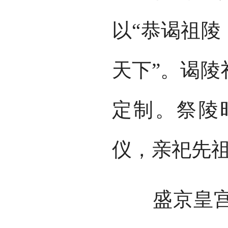
以“恭谒祖陵
天下”。谒陵
定制。祭陵
仪，亲祀先
盛京皇宫是