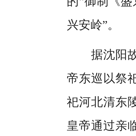
的“御制《盛
兴安岭”。
据沈阳故宫
帝东巡以祭
祀河北清东
皇帝通过亲