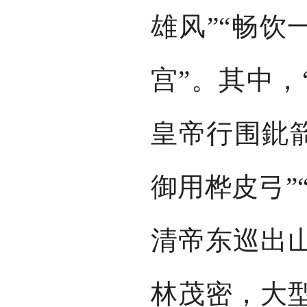
雄风”“畅饮
宫”。其中，
皇帝行围鈚箭
御用桦皮弓”
清帝东巡出
林茂密，大