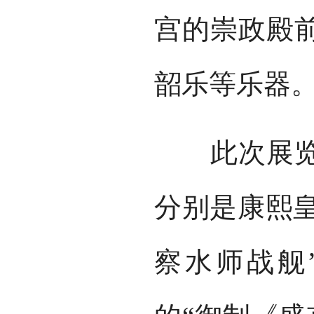
宫的崇政殿
韶乐等乐器
此次展览还
分别是康熙皇
察水师战舰