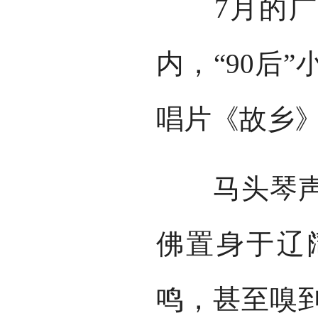
7月的广州
内，“90后
唱片《故乡
马头琴声响
佛置身于辽
鸣，甚至嗅