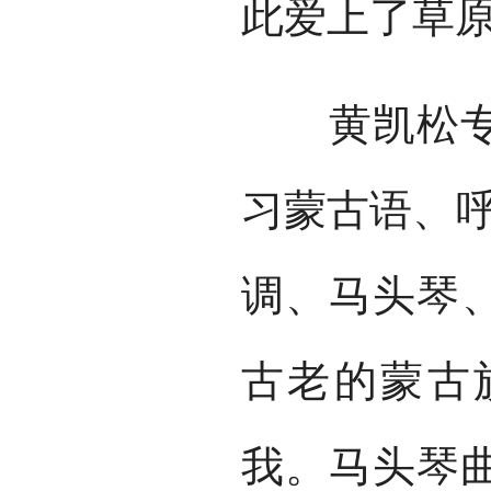
此爱上了草
黄凯松专程
习蒙古语、呼
调、马头琴
古老的蒙古
我。马头琴