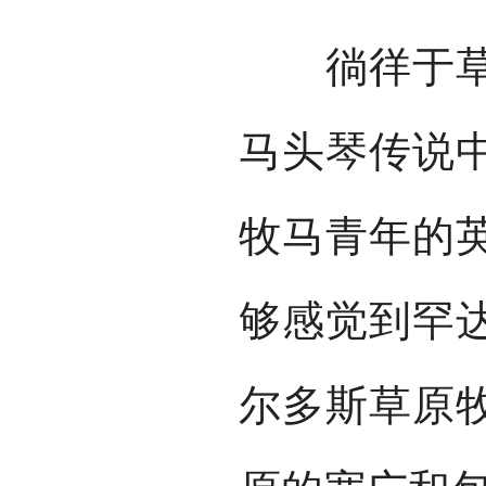
徜徉于草原
马头琴传说
牧马青年的
够感觉到罕
尔多斯草原