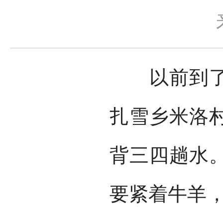
以前到了冬
扎雪乡米洛
背三四趟水
要紧着牛羊，