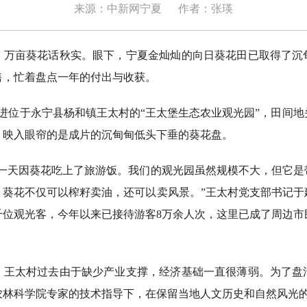
来源：中新网宁夏
作者：张瑛
亩葵花话秋实。眼下，宁夏金灿灿的向日葵花田已取得了沉
售，忙着盘点一年的付出与收获。
进位于永宁县杨和镇王太村的“王太堡生态农业观光园”，田间地
，映入眼帘的是成片的沉甸甸低头下垂的葵花盘。
天因葵花吃上了旅游饭。我们的观光园虽然规模不大，但它是
，葵花不仅可以榨籽卖油，还可以卖风景。”王太村党支部书记于
千位观光客，今年以来已接待游客8万余人次，这里已成了周边市
太村过去由于缺少产业支撑，经济基础一直很薄弱。为了盘
林科学院专家的技术指导下，在保留当地人文历史和自然风光的