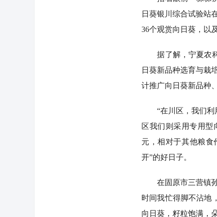
日葵银川综合试验站在
36个观赏向日葵，以及
据了解，宁夏农科院
日葵新品种选育与栽培
计推广向日葵新品种、
“在川区，我们利用
区我们则采用专用型
元，相对于其他粮食作
开”的好日子。
在固原市三营镇孙家
时间我忙得脚不沾地
向日葵，籽粒饱满，朵