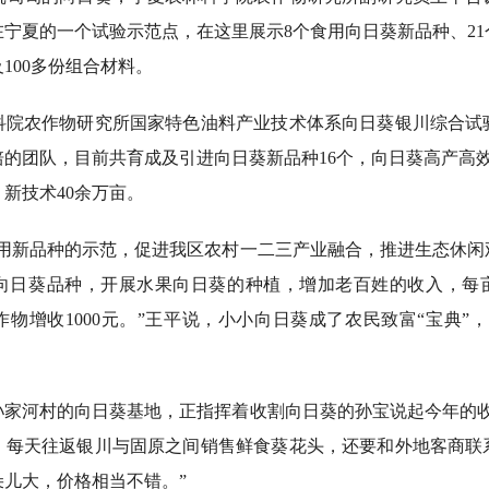
宁夏的一个试验示范点，在这里展示8个食用向日葵新品种、2
100多份组合材料。
农作物研究所国家特色油料产业技术体系向日葵银川综合试
的团队，目前共育成及引进向日葵新品种16个，向日葵高产高
新技术40余万亩。
新品种的示范，促进我区农村一二三产业融合，推进生态休闲
向日葵品种，开展水果向日葵的种植，增加老百姓的收入，每亩地
物增收1000元。”王平说，小小向日葵成了农民致富“宝典”
河村的向日葵基地，正指挥着收割向日葵的孙宝说起今年的收
，每天往返银川与固原之间销售鲜食葵花头，还要和外地客商联
儿大，价格相当不错。”