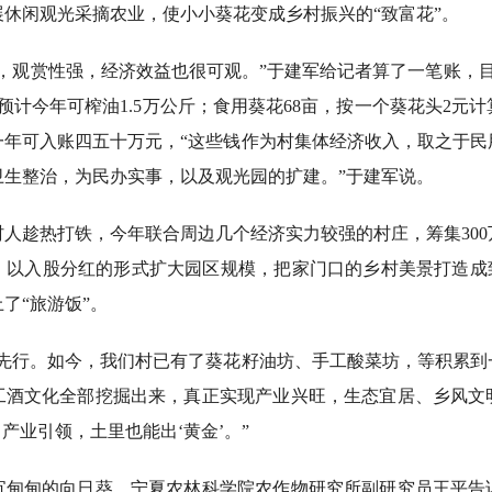
休闲观光采摘农业，使小小葵花变成乡村振兴的“致富花”。
观赏性强，经济效益也很可观。”于建军给记者算了一笔账，目前
预计今年可榨油1.5万公斤；食用葵花68亩，按一个葵花头2元计
一年可入账四五十万元，“这些钱作为村集体经济收入，取之于民
卫生整治，为民办实事，以及观光园的扩建。”于建军说。
趁热打铁，今年联合周边几个经济实力较强的村庄，筹集300
，以入股分红的形式扩大园区规模，把家门口的乡村美景打造成致
了“旅游饭”。
行。如今，我们村已有了葵花籽油坊、手工酸菜坊，等积累到
工酒文化全部挖掘出来，真正实现产业兴旺，生态宜居、乡风文
了产业引领，土里也能出‘黄金’。”
甸的向日葵，宁夏农林科学院农作物研究所副研究员王平告