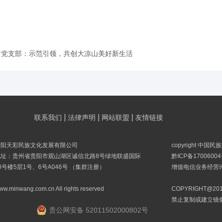
村党支部：示范引领，共创大凉山美好新生活
|
|
|
联系我们
法律声明
网站联盟
友情链接
贵阳天彩民族文化发展有限公司
copyright 中国
地址：贵州省贵阳市观山湖区诚信北路8号绿地联盛国际
黔ICP备17006004
0号楼5层1号、6号A046号 （集群注册）
增值电信业务经营许可
ww.minwang.com.cn All rights reserved
COPYRIGHT@
禁止复制或建立镜
贵公网安备 52011502000802号