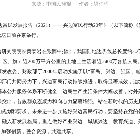
来源：中国民族报
作者：梁任晖
民发展报告（2021）——兴边富民行动20年》（以下简称
论坛日前在京举行。
究院院长黄泰岩在致辞中指出，我国陆地边界线总长度约2.2万
、区、旗）近200万平方公里的土地上生活着近2400万各族人
发改委、财政部于2000年启动实施了以“富民、兴边、强国、
和部门共同努力下，兴边富民行动持续推进，取得显著成效，边
基本公共服务体系不断健全，边民生产生活条件大幅改善，对外
果突出，各族群众凝聚力和向心力显著增强。站在新时代的历史
的规划和要求。未来进一步实施好兴边富民行动，要坚持在党的
，融入新发展格局，重点做好产业兴边、城镇兴边、教育兴边、
，加强创新，整合资源，共建共享。