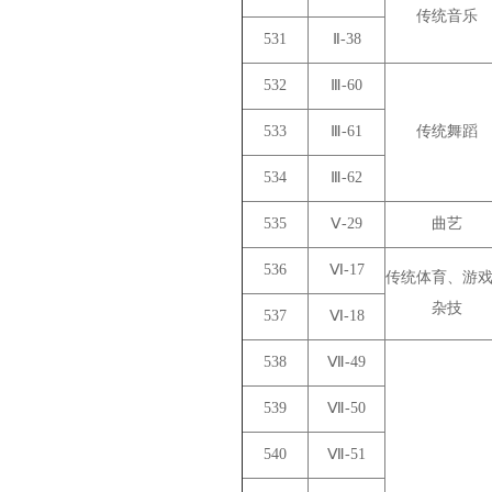
传统音乐
531
Ⅱ-38
532
Ⅲ-60
533
Ⅲ-61
传统舞蹈
534
Ⅲ-62
535
Ⅴ-29
曲艺
536
Ⅵ-17
传统体育、游
杂技
537
Ⅵ-18
538
Ⅶ-49
539
Ⅶ-50
540
Ⅶ-51