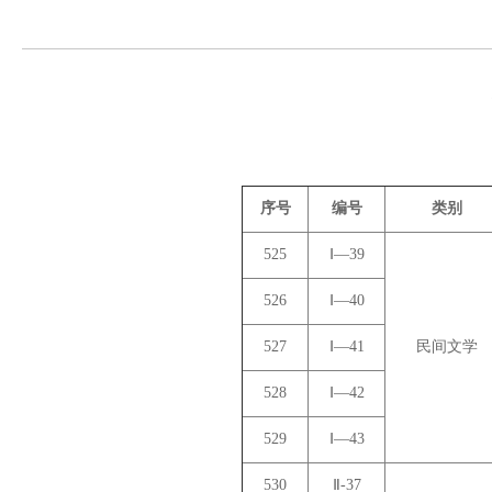
序号
编号
类别
525
Ⅰ—39
526
Ⅰ—40
527
Ⅰ—41
民间文学
528
Ⅰ—42
529
Ⅰ—43
530
Ⅱ-37