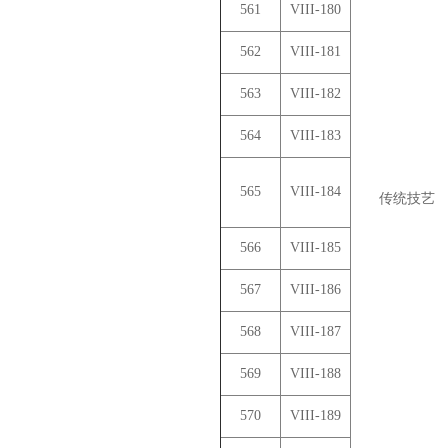
561
VIII-180
562
VIII-181
563
VIII-182
564
VIII-183
565
VIII-184
传统技艺
566
VIII-185
567
VIII-186
568
VIII-187
569
VIII-188
570
VIII-189