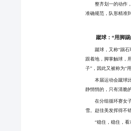
整齐划一的动作，昂
准确规范，队形精准
蹴球：“用脚踢的
蹴球，又称“踢石球
跟着地，脚掌触球，
子”，因此又被称为“
本届运动会蹴球比赛
静悄悄的，只有清脆的
在分组循环赛女子单
雪。赵佳美发挥得不
“稳住，稳住，看准