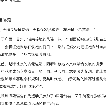
共的和谐乐章。
国际范
天结良缘抢花炮。要得侗家姑娘爱，花炮场中称英豪。”
广西、贵州、湖南等地的民谣，从一个侧面反映出抢花炮在当
后，会将红炮圈放在铁炮的筒口上，然后点燃火药把红炮圈射向
恐后地抢夺，全场气氛极其热烈。
、趣味性强的古老运动，随着民族地区文旅融合发展的脚步，
，抢花炮成为竞赛项目，第七届运动会前正式更名为花炮。走上
橄榄球等比赛理念和规则，更具时代感。由于花炮的比赛过程类
式橄榄球”，颇具“国际范”。
练谭毅谋曾作为运动员参加了3届运动会，又作为花炮教练员
完善加快了花炮这项运动的推广步伐。