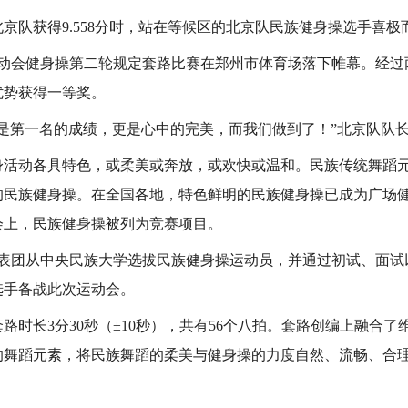
队获得9.558分时，站在等候区的北京队民族健身操选手喜极
动会健身操第二轮规定套路比赛在郑州市体育场落下帷幕。经过
优势获得一等奖。
第一名的成绩，更是心中的完美，而我们做到了！”北京队队
动各具特色，或柔美或奔放，或欢快或温和。民族传统舞蹈元
的民族健身操。在全国各地，特色鲜明的民族健身操已成为广场
动会上，民族健身操被列为竞赛项目。
团从中央民族大学选拔民族健身操运动员，并通过初试、面试
选手备战此次运动会。
长3分30秒（±10秒），共有56个八拍。套路创编上融合了
族的舞蹈元素，将民族舞蹈的柔美与健身操的力度自然、流畅、合