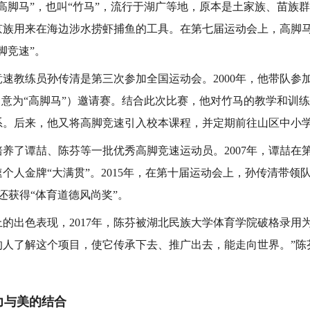
脚马”，也叫“竹马”，流行于湖广等地，原本是土家族、苗族
京族用来在海边涉水捞虾捕鱼的工具。在第七届运动会上，高脚
脚竞速”。
教练员孙传清是第三次参加全国运动会。2000年，他带队参
，意为“高脚马”）邀请赛。结合此次比赛，他对竹马的教学和训
系。后来，他又将高脚竞速引入校本课程，并定期前往山区中小
了谭喆、陈芬等一批优秀高脚竞速运动员。2007年，谭喆在第
个人金牌“大满贯”。2015年，在第十届运动会上，孙传清带领
还获得“体育道德风尚奖”。
出色表现，2017年，陈芬被湖北民族大学体育学院破格录用为
的人了解这个项目，使它传承下去、推广出去，能走向世界。”陈
与美的结合