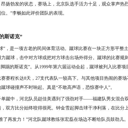
扬勃发的状态，赛场上，北京队选手活力十足，观众掌声热烈
到位。”李畅如此评价团队的表现。
斯诺克”
”，是一项古老的民间体育活动。蹴球比赛在一块正方形平整土
用力蹴球，击中对方球或把对方球击出场外得分。蹴球的比赛规则
用脚踢的斯诺克”。从1999年第六届运动会起，蹴球被列入比赛项
赛程长达8天，27支代表队一较高下。与其他项目热闹的赛场
蹴球碰撞声不时响起。真是“不敢高声语，恐惊赛中人”。
蹴中，河北队员赵佳美遇到了强劲对手——福建队男女混合双
错，双方比分始终咬得很死。钟金雪起脚击球干净利落，在比分
了再发力！”河北队蹴球教练张宏磊在场边不断给队员鼓劲儿