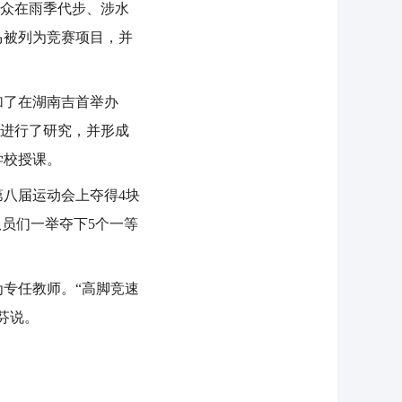
群众在雨季代步、涉水
马被列为竞赛项目，并
加了在湖南吉首举办
练进行了研究，并形成
学校授课。
八届运动会上夺得4块
队员们一举夺下5个一等
专任教师。“高脚竞速
芬说。