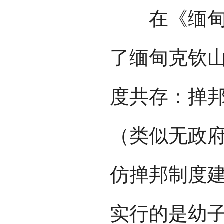
在《缅甸高
了缅甸克钦
度共存：掸
（类似无政
仿掸邦制度
实行的是幼