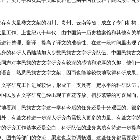
录》。契丹字和女真字文献资料也已由中国社会科学院民族研究
有大量彝文文献的四川、贵州、云南等省，成立了专门机构，
大量工作。上世纪八十年代，由中国第一历史档案馆和其他有关
新进行整理、翻译，提高了译文的准确性。在这一段时间里出现
出身的科研人员陆续加入少数民族古文字研究队伍。中国民族古
些同志对本民族的古文字研究有较深的感情和浓厚的兴趣，他们
的语言，熟悉民族古文字文献，因而也能够较快地取得科研成果
字研究工作进展较快，形成了一支具有一定水平的科研队伍，
中国民族古文字研究已经出现了百花齐放、初步繁荣的可喜局面
看到，民族古文字这一学科今后的任务还是十分艰巨的。很多
国外，有些文种进一步深人研究尚需投入更多的力量。有些文字
种的研究工作基本还是空白，科研队伍的业务素质有待进一步提
博、图书等部门的交流，渠道也应协调畅通。这些任务都需要我