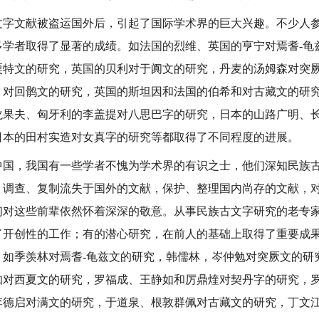
文献被盗运国外后，引起了国际学术界的巨大兴趣。不少人参
多学者取得了显著的成绩。如法国的烈维、英国的亨宁对焉耆-龟
粟特文的研究，英国的贝利对于阗文的研究，丹麦的汤姆森对突
）对回鹘文的研究，英国的斯坦因和法国的伯希和对古藏文的研
龙果夫、匈牙利的李盖提对八思巴字的研究，日本的山路广明、
日本的田村实造对女真字的研究等都取得了不同程度的进展。
，我国有一些学者不愧为学术界的有识之士，他们深知民族古
，调查、复制流失于国外的文献，保护、整理国内尚存的文献，
们对这些前辈依然怀着深深的敬意。从事民族古文字研究的老专
了开创性的工作；有的潜心研究，在前人的基础上取得了重要成
。如季羡林对焉耆-龟兹文的研究，韩儒林，岑仲勉对突厥文的研
如对西夏文的研究，罗福成、王静如和厉鼎煃对契丹字的研究，
李德启对满文的研究，于道泉、根敦群佩对古藏文的研究，丁文