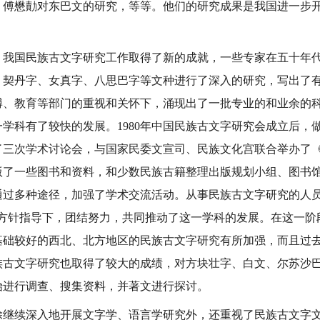
、傅懋勣对东巴文的研究，等等。他们的研究成果是我国进一步
国民族古文字研究工作取得了新的成就，一些专家在五十年代
、契丹字、女真字、八思巴字等文种进行了深入的研究，写出了
博、教育等部门的重视和关怀下，涌现出了一批专业的和业余的
学科有了较快的发展。1980年中国民族古文字研究会成立后，
了三次学术讨论会，与国家民委文宣司、民族文化宫联合举办了
版了一些图书和资料，和少数民族古籍整理出版规划小组、图书
过多种途径，加强了学术交流活动。从事民族古文字研究的人员，
的方针指导下，团结努力，共同推动了这一学科的发展。在这一阶
基础较好的西北、北方地区的民族古文字研究有所加强，而且过
族古文字研究也取得了较大的成绩，对方块壮字、白文、尔苏沙
始进行调查、搜集资料，并著文进行探讨。
续深入地开展文字学、语言学研究外，还重视了民族古文字文