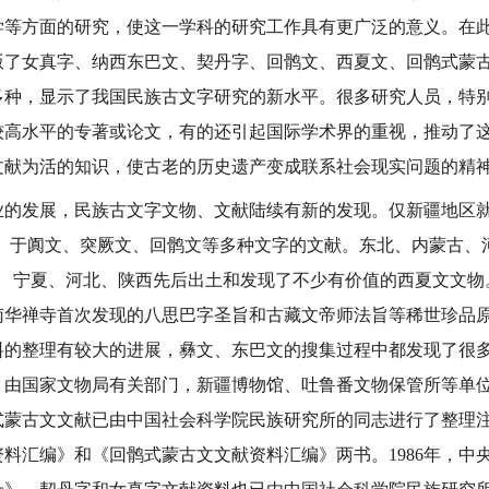
学等方面的研究，使这一学科的研究工作具有更广泛的意义。在
版了女真字、纳西东巴文、契丹字、回鹘文、西夏文、回鹘式蒙
多种，显示了我国民族古文字研究的新水平。很多研究人员，特
较高水平的专著或论文，有的还引起国际学术界的重视，推动了
文献为活的知识，使古老的历史遗产变成联系社会现实问题的精
发展，民族古文字文物、文献陆续有新的发现。仅新疆地区就
文、于阗文、突厥文、回鹘文等多种文字的文献。东北、内蒙古、
、 宁夏、河北、陕西先后出土和发现了不少有价值的西夏文文物
南华禅寺首次发现的八思巴字圣旨和古藏文帝师法旨等稀世珍品
料的整理有较大的进展，彝文、东巴文的搜集过程中都发现了很
，由国家文物局有关部门，新疆博物馆、吐鲁番文物保管所等单
式蒙古文文献已由中国社会科学院民族研究所的同志进行了整理
料汇编》和《回鹘式蒙古文文献资料汇编》两书。1986年，中