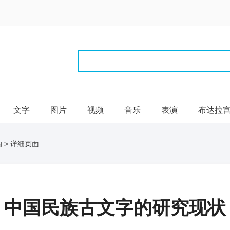
文字
图片
视频
音乐
表演
布达拉
构
> 详细页面
中国民族古文字的研究现状