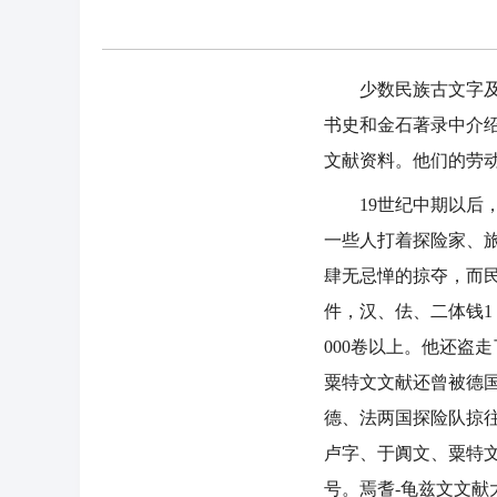
少数民族古文字及其
书史和金石著录中介
文献资料。他们的劳
19世纪中期以后，
一些人打着探险家、
肆无忌惮的掠夺，而民
件，汉、佉、二体钱1
000卷以上。他还盗
粟特文文献还曾被德
德、法两国探险队掠往
卢字、于阗文、粟特文
号。焉耆-龟兹文文