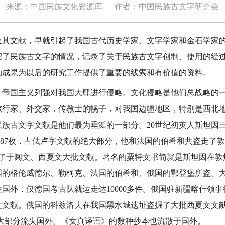
来源：中国民族文化资源库
作者：中国民族古文字研究会
文献，早就引起了我国古代历史学家、文字学家和金石学家的
绍了民族古文字的情况，记录了关于民族古文字创制、使用的经
动成果为以后的研究工作提供了重要的线索和有价值的资料。
帝国主义列强对我国大肆进行侵略。文化侵略是他们总战略的
旅行家、外交家，传教士的幌子，对我国边疆地区，特别是西北
族古文字文献是他们最为垂涎的一部分。20世纪初英人斯坦因三
 87枚，占佉卢字文献的绝大部分，他和法国的伯希和共盗走了
走了于阗文、西夏文大批文献。著名的粟特文书简就是斯坦因在
国的格伦威德尔、勒柯克、法国的伯希和、俄国的鄂登堡所盗。
国外，仅德国考古队就运走达10000多件。俄国驻新疆喀什领
文献。俄国的科兹洛夫在我国黑水城遗址盗掘了大批西夏文文献，
献大部分流失国外。《女真译语》的数种抄本也流散于国外。