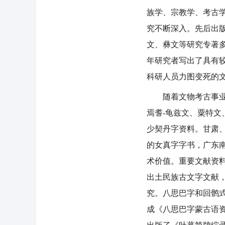
族学、宗教学、考古
究不断深入。先后出
文、彝文等研究专著
年研究者写出了具有
科研人员力图变死的
随着文物考古事业的
焉耆-龟兹文、粟特
少契丹字资料。甘肃
的女真字字书，广东
术价值。重要文献资
出土民族古文字文献
究。八思巴字和回鹘
成《八思巴字蒙古语资