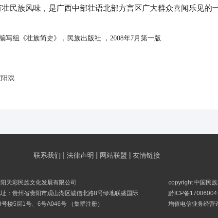
有壮民族风味，是广西中部壮语北部方言区广大群众喜闻乐见的
编写组《壮族简史》，民族出版社 ，2008年7月第一版
家阳戏
|
|
|
联系我们
法律声明
网站联盟
友情链接
贵阳天彩民族文化发展有限公司
copyright 中国
地址：贵州省贵阳市观山湖区诚信北路8号绿地联盛国际
黔ICP备17006004
0号楼5层1号、6号A046号 （集群注册）
增值电信业务经营许可