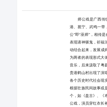
师公戏是广西传统戏
港、邕宁、武鸣一带
公”即“巫师”，相传
表现请神驱鬼，祈福
动结合起来，发展成
为两者的表现形式大
音乐，后来汲取了粤剧
贵港鹤山村出现了演
各个历史时代社会现
根据壮族民间故事或
个，如《盘古》、《
公戏，演员穿红衣长