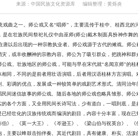
来源：中国民族文化资源库
编辑整理：黄烁炎
曲之一。师公戏又名“唱师”，主要流传于桂中、桂西北的
，是在壮族民间祭祀礼仪中由巫师(师公)戴木制面具扮神作舞的
是在唐以后出现的一种宗教执业者。师公戏源于古代的傩戏。师
消灾，或丰收酬神的宗教内容。师公为了吸引群众，把跳神和群
师公戏。壮族地区的师公戏，可能与早在宋代就“名闻京师”的桂
体相同，不同的是前者用壮语演唱，后者用汉语桂林方言演唱。
、彩调的优点，发展成一种较简单的戏剧艺术形式。清同治年间（1
唱民间迷信故事的师公戏。随后各地的师公戏也略具雏形。师公
实的各个方面，又全用民间长诗写法，少有道白，一唱到底，是
是已经壮化的汉族传统戏而编演的剧目，内容十分丰富，现在已
布伯》、《莫一大王》、《岑逊王》、《梁山伯与祝英台》、《
袍，主要以蜂鼓击拍伴奏。其近代剧目，具有健康、朴实、活泼