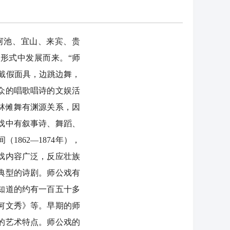
河池、宜山、来宾、贵
形式中发展而来。“师
公戴假面具，边跳边舞，
众的唱歌唱诗的文娱活
林傩舞有渊源关系，因
戏中有叙事诗、舞蹈、
862—1874年），
戏内容广泛，反应壮族
典型的诗剧。师公戏有
知道的约有一百五十多
何文秀》等。早期的师
的艺术特点。师公戏的