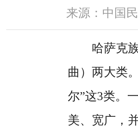
来源：中国
哈萨克族音
曲）两大类。
尔”这3类。
美、宽广，