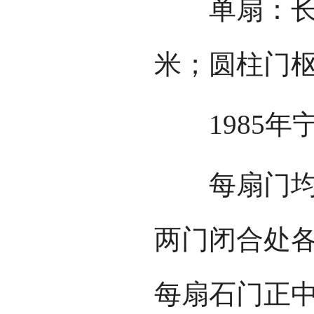
单扇：长8
米；圆柱门枢
1985年
每扇门均呈
两门闭合处
每扇石门正中