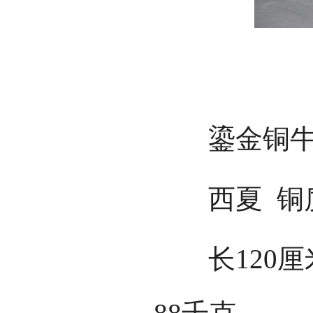
错
鎏金铜
西夏 铜
长120厘米