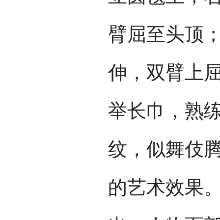
臂屈至头顶
伸，双臂上
举长巾，熟
纹，似舞伎
的艺术效果