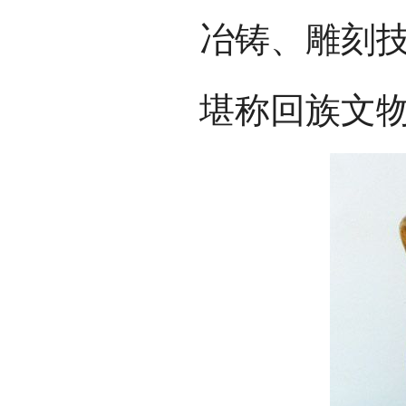
冶铸、雕刻
堪称回族文