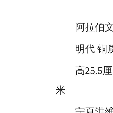
阿拉伯文
明代 铜
高25.5厘米
米
宁夏洪维