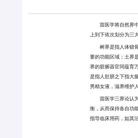
苗医学将自然界中树
上到下依次划分为三
树界是指人体锁骨以
要的功能区域；土界
界的脏腑器官同蕴育
是指人肚脐之下指大
男精女液，滋养维护
苗医学三界论认为，
衡，从而保持各自功
指导临床用药，如其治