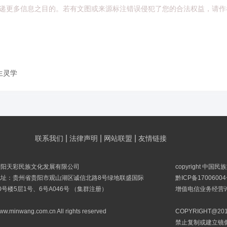
递更多信息之目的。若有文图或来源标注错误侵犯了您的合法权益，请作
生灵学
|
|
|
联系我们
法律声明
网站联盟
友情链接
贵阳天彩民族文化发展有限公司
copyright 中国
地址：贵州省贵阳市观山湖区诚信北路8号绿地联盛国际
黔ICP备17006004
0号楼5层1号、6号A046号 （集群注册）
增值电信业务经营许可
ww.minwang.com.cn All rights reserved
COPYRIGHT@
禁止复制或建立镜