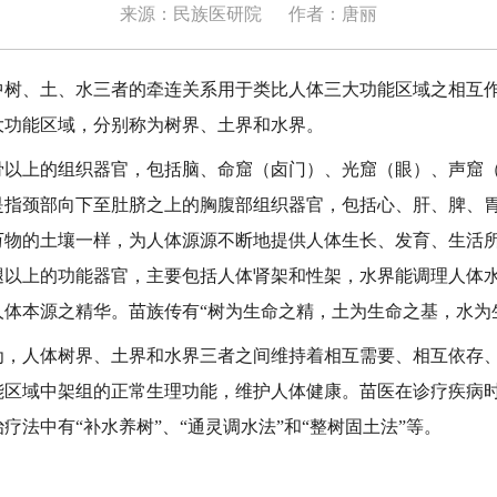
来源：民族医研院
作者：唐丽
、土、水三者的牵连关系用于类比人体三大功能区域之相互作
大功能区域，分别称为树界、土界和水界。
上的组织器官，包括脑、命窟（卤门）、光窟（眼）、声窟（
是指颈部向下至肚脐之上的胸腹部组织器官，包括心、肝、脾、
万物的土壤一样，为人体源源不断地提供人体生长、发育、生活
腿以上的功能器官，主要包括人体肾架和性架，水界能调理人体
人体本源之精华。苗族传有“树为生命之精，土为生命之基，水为
人体树界、土界和水界三者之间维持着相互需要、相互依存、
能区域中架组的正常生理功能，维护人体健康。苗医在诊疗疾病
疗法中有“补水养树”、“通灵调水法”和“整树固土法”等。