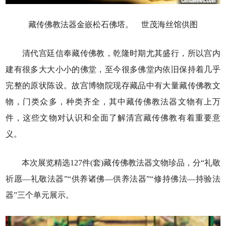
藏传佛教法器金嵌松石佛塔。 世茂海丝馆供图
清代宫廷信奉藏传佛教，乾隆时期尤其盛行，所以宫内
建有很多大大小小的佛堂，至今很多佛堂内依旧保持着几乎
完整的原状陈设。故宫博物院现存藏品中有大量藏传佛教文
物，门类众多，种类齐全，其中藏传佛教法器文物有上万
件，这些文物对认识和全面了解清宫藏传佛教有着重要意
义。
本次展览精选127件(套)藏传佛教法器文物珍品，分“礼敬
祈愿—礼敬法器”“供养诸佛—供养法器”“修持佛法—持验法
器”三个单元展示。