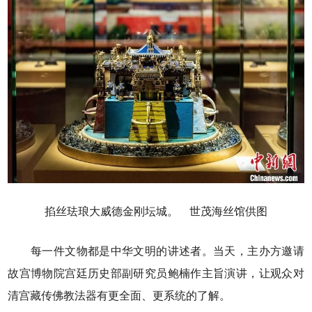
掐丝珐琅大威德金刚坛城。 世茂海丝馆供图
每一件文物都是中华文明的讲述者。当天，主办方邀请
故宫博物院宫廷历史部副研究员鲍楠作主旨演讲，让观众对
清宫藏传佛教法器有更全面、更系统的了解。