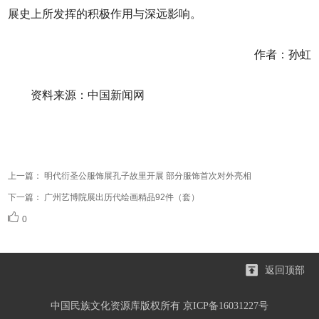
展史上所发挥的积极作用与深远影响。
作者：孙虹
资料来源：中国新闻网
上一篇：
明代衍圣公服饰展孔子故里开展 部分服饰首次对外亮相
下一篇：
广州艺博院展出历代绘画精品92件（套）
0
返回顶部
中国民族文化资源库版权所有 京ICP备16031227号