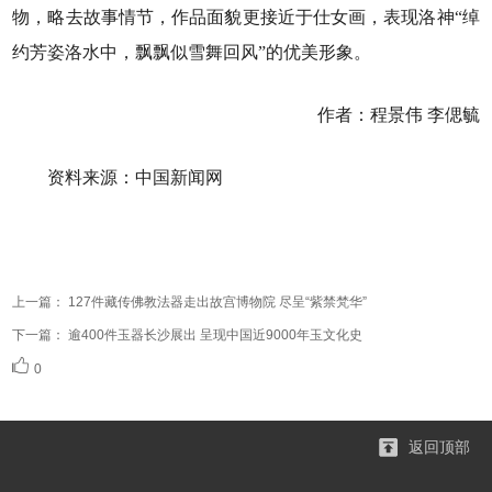
物，略去故事情节，作品面貌更接近于仕女画，表现洛神“绰
约芳姿洛水中，飘飘似雪舞回风”的优美形象。
作者：程景伟 李偲毓
资料来源：中国新闻网
上一篇：
127件藏传佛教法器走出故宫博物院 尽呈“紫禁梵华”
下一篇：
逾400件玉器长沙展出 呈现中国近9000年玉文化史
0
返回顶部