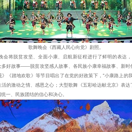
歌舞晚会《西藏人民心向党》剧照。
将脱贫攻坚、全面小康、启航新征程进行了鲜明的表达，
了众多好故事——脱贫攻坚感人故事、各民族小康幸福故事、新
花》《踏地欢歌》等节目唱出了在党的好政策下，“小康路上的我
生活的激动之情、感恩之心；大型歌舞《五彩哈达献北京》表达
国统一、民族团结的信心和决心。