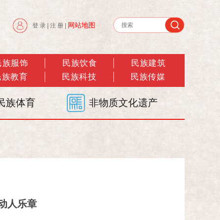
网站地图
登 录
|
注 册
|
民族服饰
民族饮食
民族建筑
民族教育
民族科技
民族传媒
民族体育
非物质文化遗产
的动人乐章