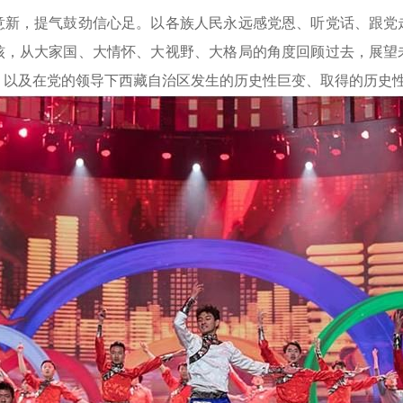
，提气鼓劲信心足。以各族人民永远感党恩、听党话、跟党
核，从大家国、大情怀、大视野、大格局的角度回顾过去，展望
，以及在党的领导下西藏自治区发生的历史性巨变、取得的历史