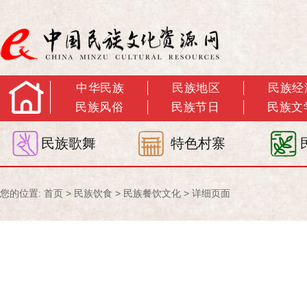
中华民族
民族地区
民族经
民族风俗
民族节日
民族文
民族歌舞
特色村寨
您的位置:
首页
>
民族饮食
>
民族餐饮文化
> 详细页面