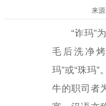
来源
“诈玛”为蒙
毛后洗净烤
玛”或“珠玛
牛的职司者为