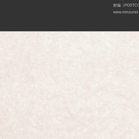
邮编（POSTCO
www.minzunet.c