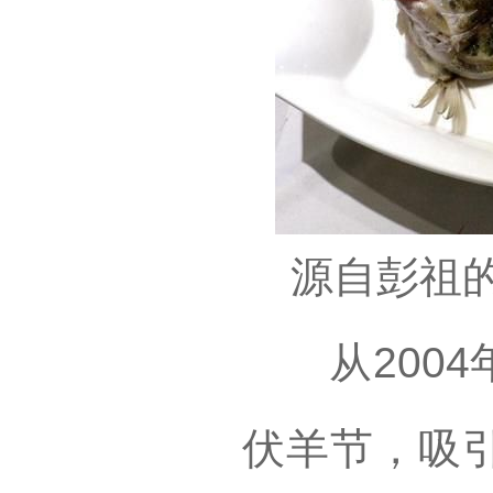
源自彭祖
从2004
伏羊节，吸