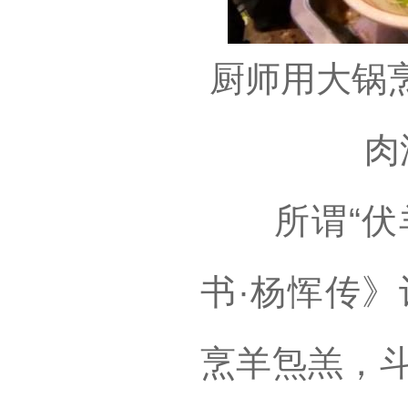
厨师用大锅
肉
所谓“伏羊
书·杨恽传》
烹羊炰羔，斗