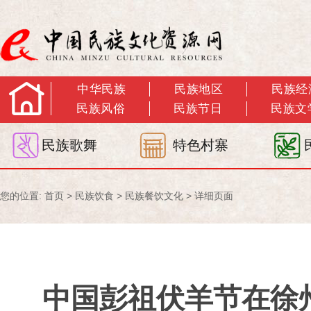
中华民族
民族地区
民族经
民族风俗
民族节日
民族文
民族歌舞
特色村寨
您的位置:
首页
>
民族饮食
>
民族餐饮文化
> 详细页面
中国彭祖伏羊节在徐州