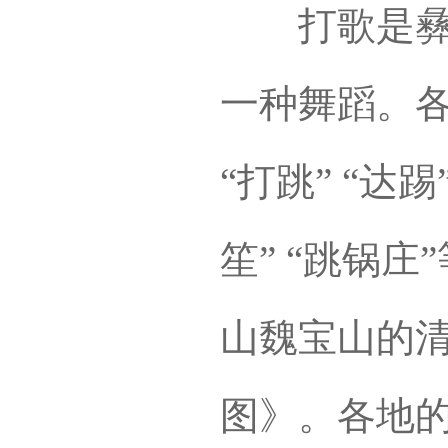
打歌是彝族
一种舞蹈。各
“打跳” “达踢”
笙” “跳锅
山魏宝山的
图》。各地