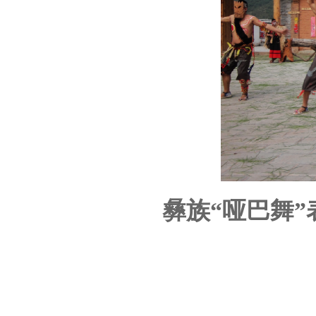
彝族“哑巴舞