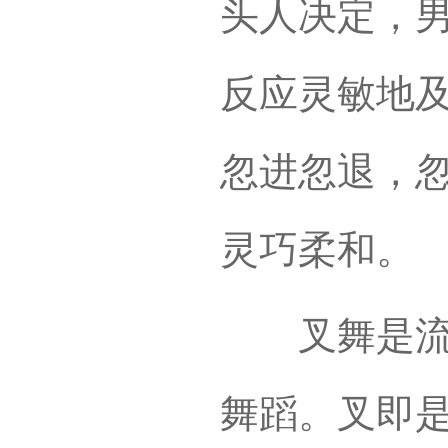
头人决定，
反应灵敏地
忽进忽退，
灵巧柔和。
叉舞是流传
舞蹈。叉即