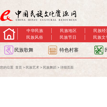
中华民族
民族地区
民族经
民族风俗
民族节日
民族文
民族歌舞
特色村寨
您的位置:
首页
>
民族艺术
>
民族舞蹈
> 详细页面