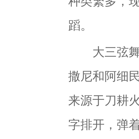
种类繁多，
蹈。
大三弦舞又
撒尼和阿细
来源于刀耕
字排开，弹