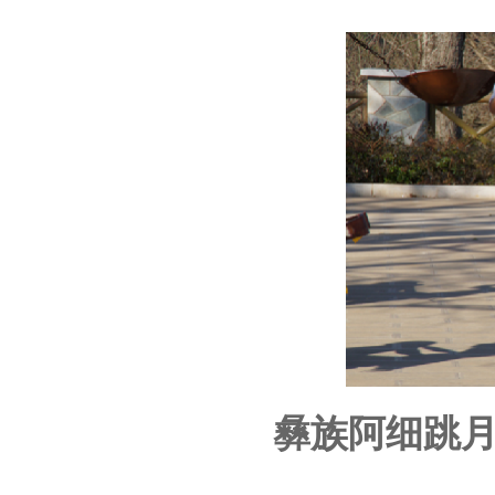
彝族阿细跳月