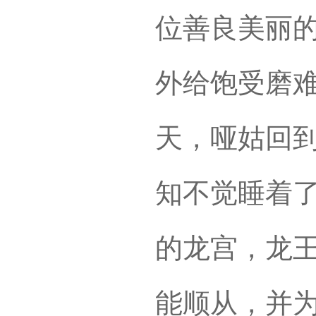
位善良美丽
外给饱受磨
天，哑姑回
知不觉睡着
的龙宫，龙
能顺从，并