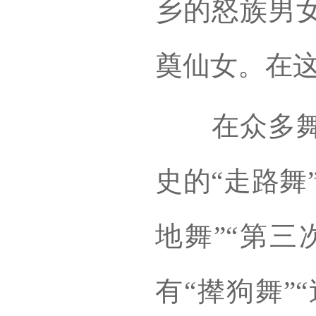
乡的怒族男
奠仙女。在
在众多舞蹈
史的“走路舞
地舞”“第三
有“撵狗舞”