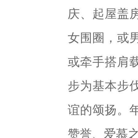
庆、起屋盖
女围圈，或
或牵手搭肩
步为基本步
谊的颂扬。
赞誉、爱慕