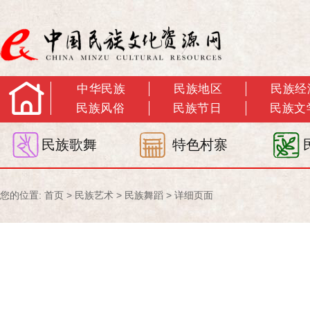
中华民族
民族地区
民族经
民族风俗
民族节日
民族文
民族歌舞
特色村寨
您的位置:
首页
>
民族艺术
>
民族舞蹈
> 详细页面