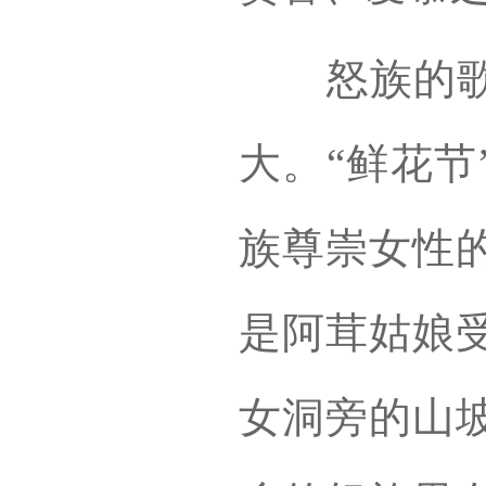
怒族的歌舞
大。“鲜花节
族尊崇女性
是阿茸姑娘
女洞旁的山