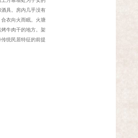
塘上方靠墙处为子女的
和酒具。房内几乎没有
，合衣向火而眠。火塘
烘烤牛肉干的地方。架
持传统民居特征的前提