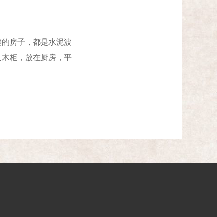
的房子，都是水泥波
入木柜，放在厨房，平
2