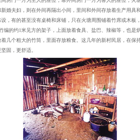
里间房门一方为主人的座位，靠外间房门一方为客人的座位，火
和新婚夫妇，则在外间再隔出小间，里间和外间存放着生产用具
陈设，有的甚至没有桌椅和床铺，只在火塘周围铺着竹席或木板
着竹编的约1米见方的架子，上面放着食具、盐巴、辣椒等，也是
放着几个粗大的竹筒，里面存放粮食。这几年的新村民居，在保
更坚固，更舒适。