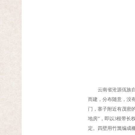
云南省沧源佤族自治
而建，分布随意，没
门，寨子附近有茂密
地房”，即以3根带
定。四壁用竹篾编成