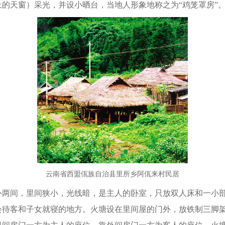
的天窗）采光，并设小晒台，当地人形象地称之为“鸡笼罩房”
云南省西盟佤族自治县里所乡阿佤来村民居
间，里间狭小，光线暗，是主人的卧室，只放双人床和一小部
会待客和子女就寝的地方。火塘设在里间屋的门外，放铁制三脚