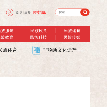
网站地图
登 录
|
注 册
|
民族服饰
民族饮食
民族建筑
民族教育
民族科技
民族传媒
民族体育
非物质文化遗产