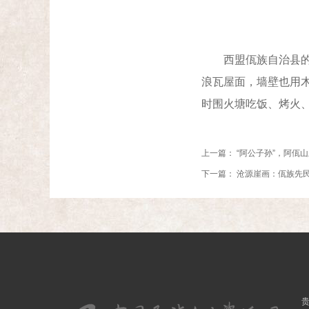
西盟佤族自治县的佤
浪瓦屋面，墙壁也用
时围火塘吃饭、烤火
上一篇：
“阿公子孙”，阿佤
下一篇：
沧源崖画：佤族先