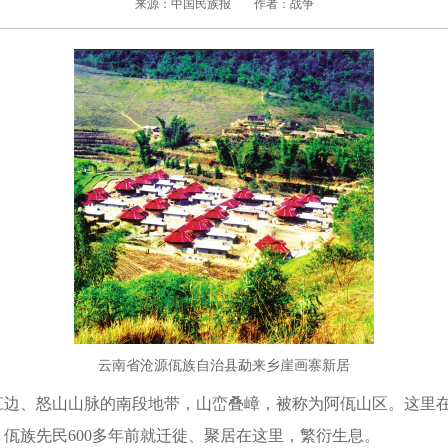
来源：中国民族报
作者：战争
云南省沧源佤族自治县勐来乡崖画寨新居
、怒山山脉的南段地带，山峦叠嶂，被称为阿佤山区。这里在
佤族先民600多年前就迁徙、聚居在这里，繁衍生息。