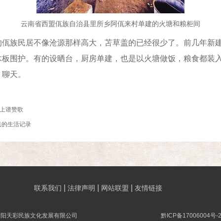
云南省西盟佤族自治县里所乡阿佤来村单建的火塘和粮柜间
族民居不像沧源那样高大，苫草盖的已经很少了。前几年新建
木板围护。有的设晒台，厨房单建，也是以火塘做饭，粮食都装
、聊天。
山上谱赞歌
民的生活记录
|
|
|
联系我们
法律声明
网站联盟
友情链接
贵阳天彩民族文化发展有限公司
黔ICP备17006004号-