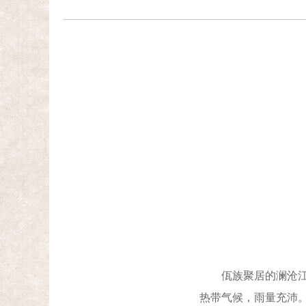
佤族聚居的澜沧江边
热带气候，雨量充沛。