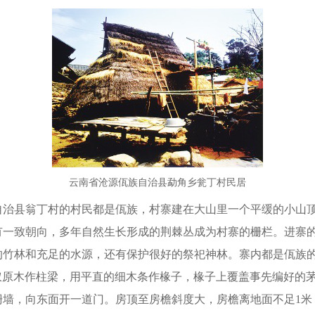
云南省沧源佤族自治县勐角乡瓮丁村民居
县翁丁村的村民都是佤族，村寨建在大山里一个平缓的小山顶
有一致朝向，多年自然生长形成的荆棘丛成为村寨的栅栏。进寨
的竹林和充足的水源，还有保护很好的祭祀神林。寨内都是佤族的
长杈原木作柱梁，用平直的细木条作椽子，椽子上覆盖事先编好的
栅墙，向东面开一道门。房顶至房檐斜度大，房檐离地面不足1米