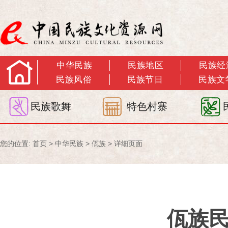
中华民族
民族地区
民族经
民族风俗
民族节日
民族文
民族歌舞
特色村寨
您的位置:
首页
>
中华民族
>
佤族
> 详细页面
佤族民