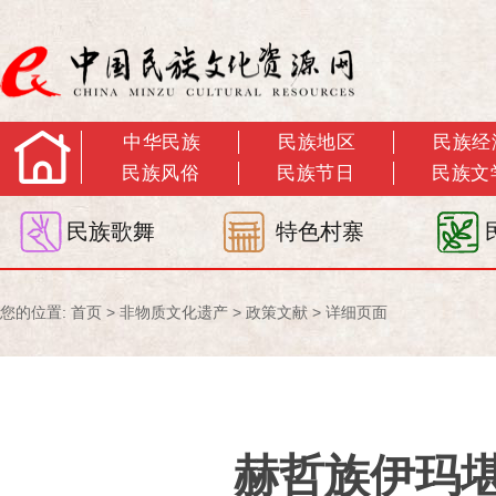
中华民族
民族地区
民族经
民族风俗
民族节日
民族文
民族歌舞
特色村寨
您的位置:
首页
>
非物质文化遗产
>
政策文献
> 详细页面
赫哲族伊玛