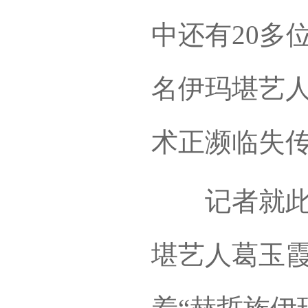
中还有20多
名伊玛堪艺
术正濒临失
记者就此采
堪艺人葛玉