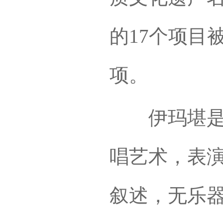
的17个项目
项。
伊玛堪是中
唱艺术，表
叙述，无乐