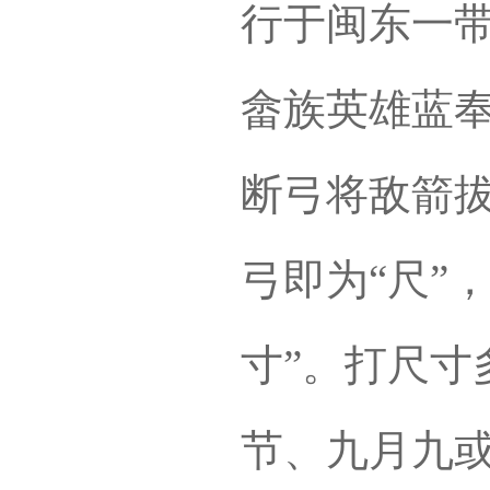
行于闽东一
畲族英雄蓝
断弓将敌箭
弓即为“尺”
寸”。打尺寸
节、九月九