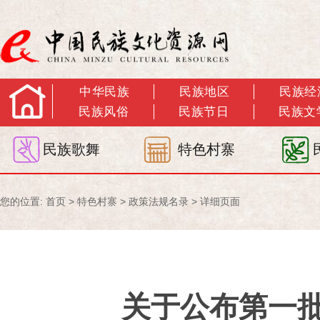
中华民族
民族地区
民族经
民族风俗
民族节日
民族文
民族歌舞
特色村寨
您的位置:
首页
>
特色村寨
>
政策法规名录
> 详细页面
关于公布第一